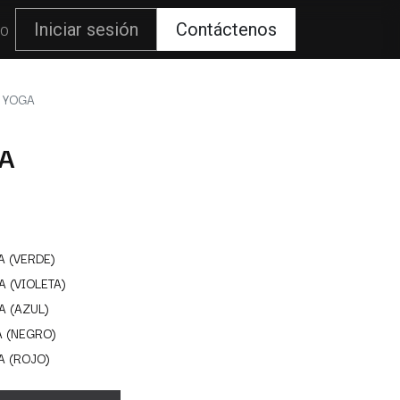
80
Iniciar sesión
Contáctenos
 YOGA
A
A (VERDE)
A (VIOLETA)
A (AZUL)
A (NEGRO)
A (ROJO)