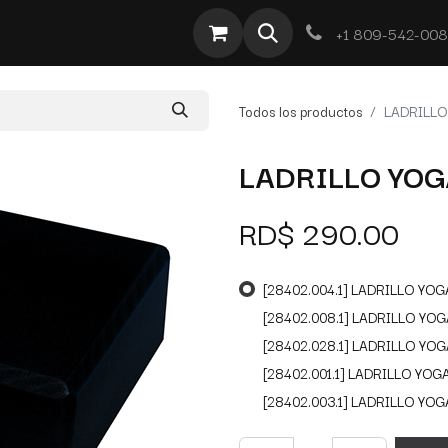
te
Por Tipo
Ofertas
Obra Deportiva
Contacto
+1 809-542-00
Todos los productos
LADRILLO
LADRILLO YOG
RD$
290.00
[28402.004.1] LADRILLO YOG
[28402.008.1] LADRILLO YOG
[28402.028.1] LADRILLO YOG
[28402.001.1] LADRILLO YOG
[28402.003.1] LADRILLO YOG