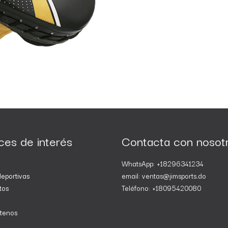
ces de interés
Contacta con nosot
WhatsApp: +18296341234
eportivas
email: ventas@jimsports.do
tos
Teléfono: +18095420080
tenos