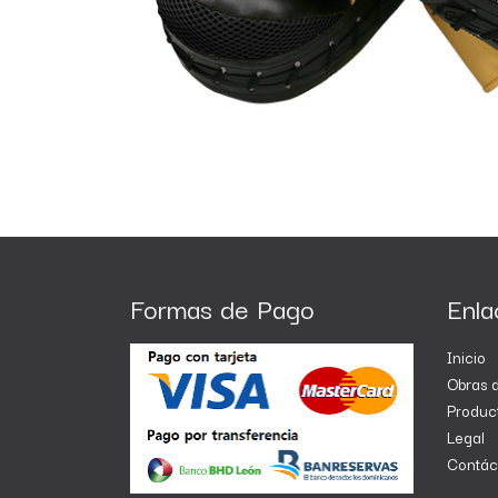
Formas de Pago
Enla
Inicio
Obras d
Produc
Legal
Contác