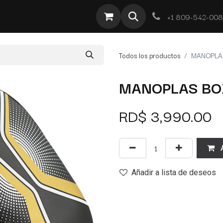
te
Por Tipo
Ofertas
Obra Deportiva
Contacto
+1 809-542-00
Todos los productos
MANOPLA
MANOPLAS BO
RD$
3,990.00
A
Añadir a lista de deseos