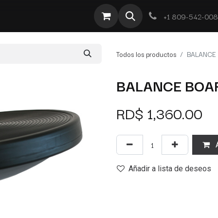
te
Por Tipo
Ofertas
Obra Deportiva
Contacto
+1 809-542-00
Todos los productos
BALANCE
BALANCE BOA
RD$
1,360.00
A
Añadir a lista de deseos