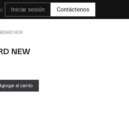
80
Iniciar sesión
Contáctenos
 BOARD NEW
RD NEW
gregar al carrito