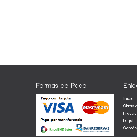
Formas de Pago
Enla
Inicio
Obras d
Produc
Legal
Contác