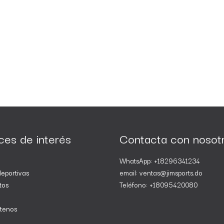
ces de interés
Contacta con nosot
WhatsApp: +18296341234
eportivas
email: ventas@jimsports.do
tos
Teléfono: +18095420080
tenos