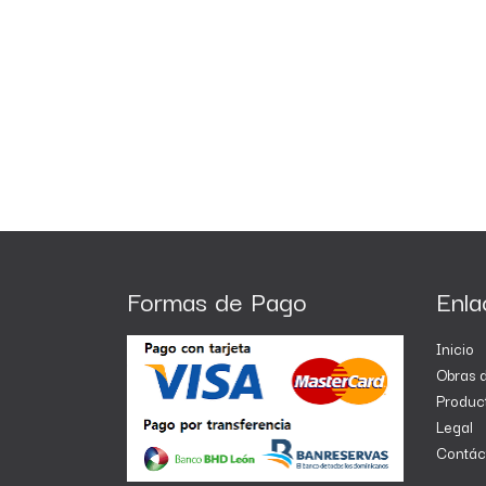
Formas de Pago
Enla
Inicio
Obras d
Produc
Legal
Contác