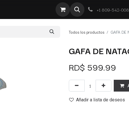
te
Por Tipo
Ofertas
Obra Deportiva
Contacto
+1 809-542-00
Todos los productos
GAFA DE 
GAFA DE NAT
RD$
599.99
A
Añadir a lista de deseos