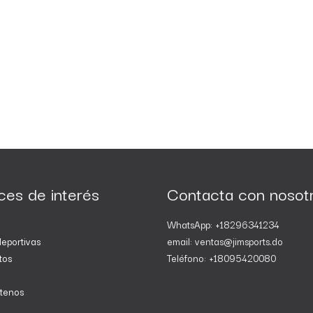
ces de interés
Contacta con nosot
WhatsApp: +18296341234
eportivas
email: ventas@jimsports.do
tos
Teléfono: +18095420080
tenos