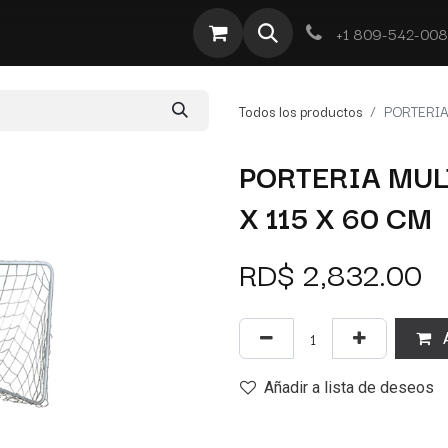
te
Por Tipo
Ofertas
Obra Deportiva
Contacto
+1 809-542-00
Todos los productos
PORTERIA
PORTERIA MUL
X 115 X 60 CM
RD$
2,832.00
A
Añadir a lista de deseos