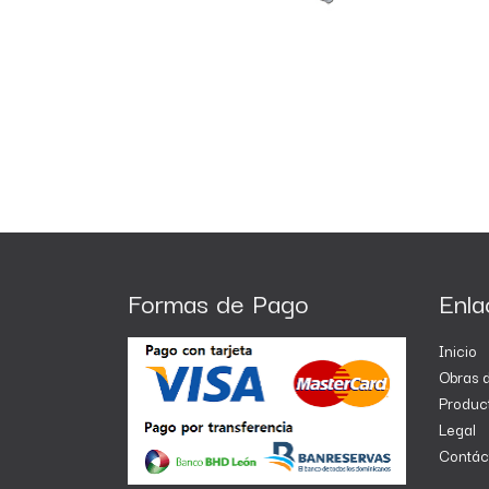
Formas de Pago
Enla
Inicio
Obras d
Produc
Legal
Contác