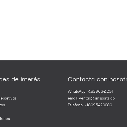
ces de interés
Contacta con nosot
WhatsApp: +18296341234
eportivas
email: ventas@jimsports.do
tos
Teléfono: +18095420080
tenos