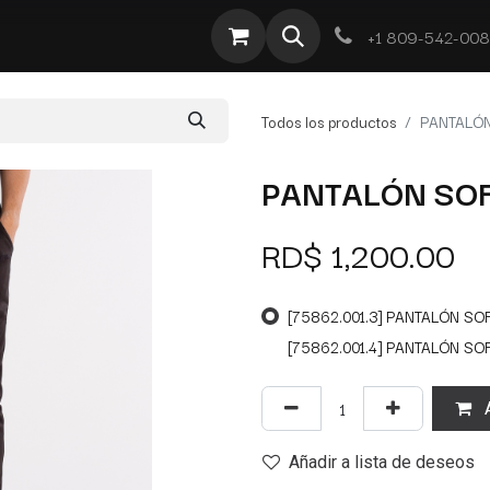
te
Por Tipo
Ofertas
Obra Deportiva
Contacto
+1 809-542-00
Todos los productos
PANTALÓN
PANTALÓN SOF
RD$
1,200.00
[75862.001.3] PANTALÓN SO
[75862.001.4] PANTALÓN SO
A
Añadir a lista de deseos