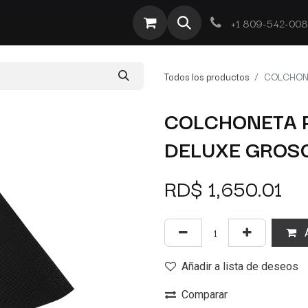
te
Por Tipo
Ofertas
Obra Deportiva
Contacto
+1 809-542-00
Todos los productos
COLCHON
COLCHONETA P
DELUXE GROS
RD$
1,650.01
A
Añadir a lista de deseos
Comparar