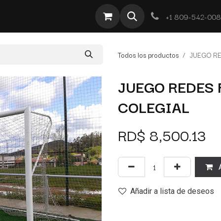
te
Por Tipo
Ofertas
Obra Deportiva
Contacto
+1 809-542-00
Todos los productos
JUEGO RE
JUEGO REDES 
COLEGIAL
RD$
8,500.13
A
Añadir a lista de deseos