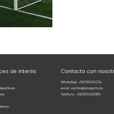
ces de interés
Contacta con nosot
WhatsApp: +18296341234
eportivas
email: ventas@jimsports.do
tos
Teléfono: +18095420080
tenos