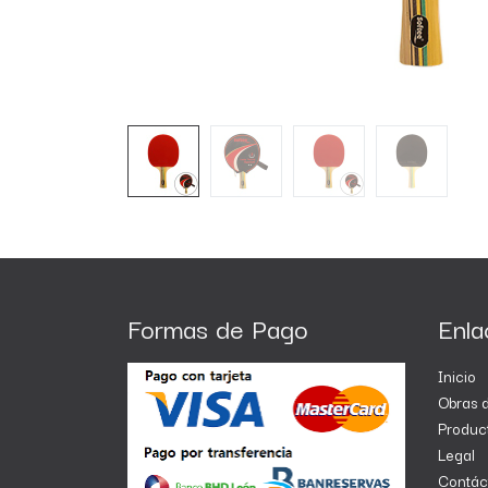
Formas de Pago
Enla
Inicio
Obras d
Produc
Legal
Contác