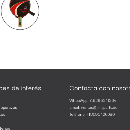
ces de interés
Contacta con nosot
WhatsApp: +18296341234
eportivas
email: ventas@jimsports.do
tos
Teléfono: +18095420080
tenos