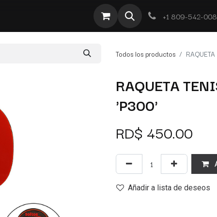
te
Por Tipo
Ofertas
Obra Deportiva
Contacto
+1 809-542-00
Todos los productos
RAQUETA 
RAQUETA TENI
'P300'
RD$
450.00
A
Añadir a lista de deseos