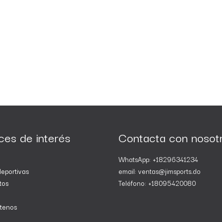
ces de interés
Contacta con nosot
WhatsApp: +18296341234
eportivas
email: ventas@jimsports.do
tos
Teléfono: +18095420080
tenos