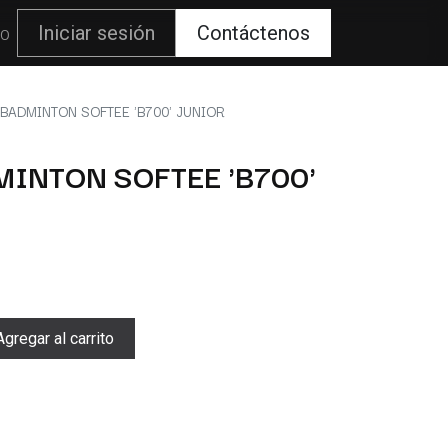
80
Iniciar sesión
Contáctenos
BADMINTON SOFTEE 'B700' JUNIOR
INTON SOFTEE 'B700'
gregar al carrito