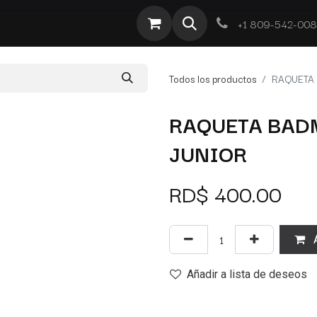
te
Por Tipo
Ofertas
Obra Deportiva
Contacto
+1 809-542-00
Todos los productos
RAQUETA 
RAQUETA BADM
JUNIOR
RD$
400.00
A
Añadir a lista de deseos