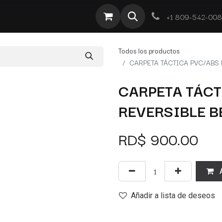
te
Por Tipo
Ofertas
Obra Deportiva
Contacto
+1 809-542-00
Todos los productos
CARPETA TÁCTICA PVC/ABS 
CARPETA TÁCT
REVERSIBLE B
RD$
900.00
A
Añadir a lista de deseos