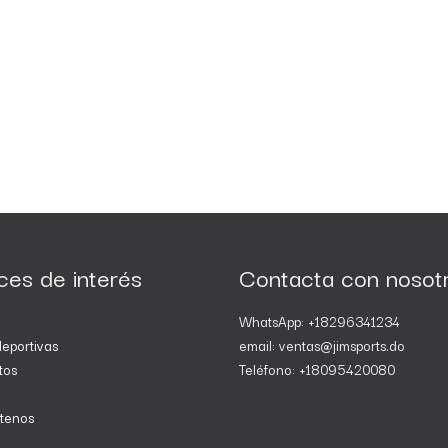
ces de interés
Contacta con nosot
WhatsApp: +18296341234
eportivas
email: ventas@jimsports.do
tos
Teléfono: +18095420080
tenos