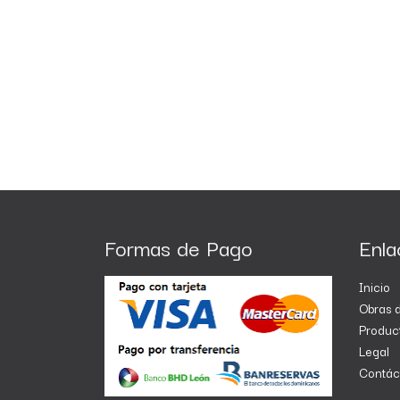
Formas de Pago
Enla
Inicio
Obras d
Produc
Legal
Contác